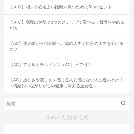
【ＡＣ】相手と心地よい距離を保つための5つのヒント
【ＡＣ】我慢は美徳？3つのステップで変わる！我慢をやめる
方法
【AC】他人軸から自分軸へ。親の人生と自分の人生を分ける
コツ
【AC】アダルトチルドレン（AC）って何？
【AC】虚しさや寂しさを感じる人と感じない人の違いとは？
～情緒的つながりが心の健康に与える重要性～
検
索:
ゆめのたね放送局